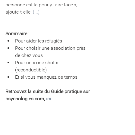
personne est là pour y faire face », 
ajoute-t-elle. 
(...)
Sommaire :
Pour aider les réfugiés  
Pour choisir une association près 
de chez vous  
Pour un « one shot » 
(reconductible)  
Et si vous manquez de temps 
Retrouvez la suite du Guide pratique sur 
psychologies.com, 
ici
.
Retrouvez l'enquête 
"
L'altruisme, c'est 
pas si facile
"
 ainsi que l
es témoignages 
de 
Pierre
, 46 ans, qui a accueilli une 
famille de réfugiés chez lui ; 
et de 