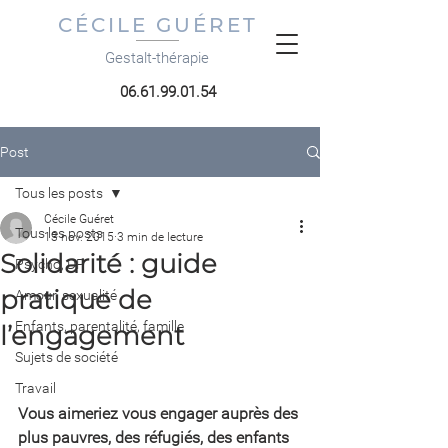
CÉCILE GUÉRET
Gestalt-thérapie
06.61.99.01.54
Post
Tous les posts
Cécile Guéret
Tous les posts
13 nov. 2015
3 min de lecture
Solidarité : guide
Psycho, DP
pratique de
Amour, sexualité
Enfants, parentalité, famille
l’engagement
Sujets de société
Travail
Vous aimeriez vous engager auprès des 
plus pauvres, des réfugiés, des enfants 