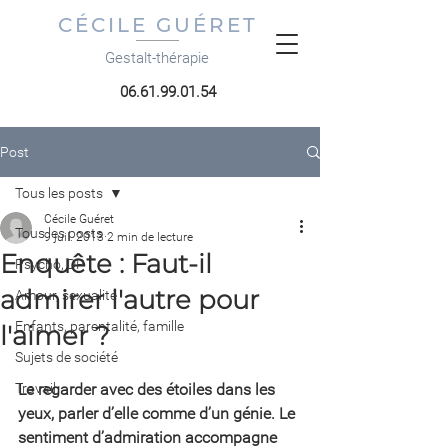
CÉCILE GUÉRET
Gestalt-thérapie
06.61.99.01.54
Post
Tous les posts
Cécile Guéret
Tous les posts
9 juil. 2013
2 min de lecture
Enquête : Faut-il
Psycho, DP
admirer l'autre pour
Amour, sexualité
Enfants, parentalité, famille
l'aimer ?
Sujets de société
Travail
Le regarder avec des étoiles dans les 
yeux, parler d’elle comme d’un génie. Le 
sentiment d’admiration accompagne 