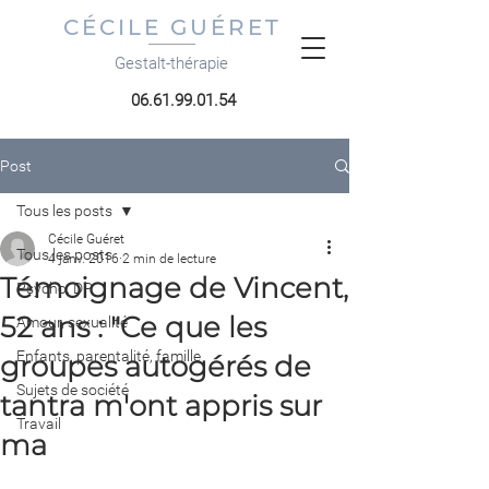
CÉCILE GUÉRET
Gestalt-thérapie
06.61.99.01.54
Post
Tous les posts
Cécile Guéret
Tous les posts
4 janv. 2016
2 min de lecture
Témoignage de Vincent,
Psycho, DP
52 ans : "Ce que les
Amour, sexualité
Enfants, parentalité, famille
groupes autogérés de
Sujets de société
tantra m'ont appris sur
Travail
ma