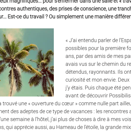
ieux magnifiques... pour s’enfermer dans une salle et « trava
contres authentiques, des prises de conscience, une tranche
ur... Est-ce du travail ? Ou simplement une manière différen
« J’ai entendu parler de l’Esp
possibles pour la première foi
ans, par des amis de mes par
avais vus sur le chemin du reto
détendus, rayonnants. Ils ont
curiosité et mon envie. Deux 
j’y étais. Puis chaque été pe
avant de découvrir Possibilis
a trouvé une « ouverture du cœur » comme nulle part ailleu
ment des adeptes de ce type de vacances : les rencontres 
ne semaine à l’hôtel, j’ai plus de choses à dire à mes voi
ans, qui apprécie aussi, au Hameau de l’étoile, la grande mixit