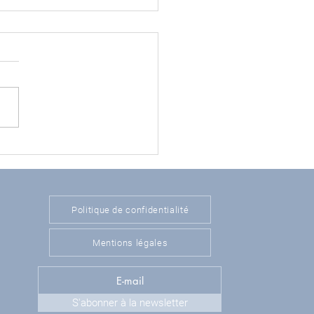
 zob in job », vraiment
Politique de confidentialité
Mentions légales
S'abonner à la newsletter