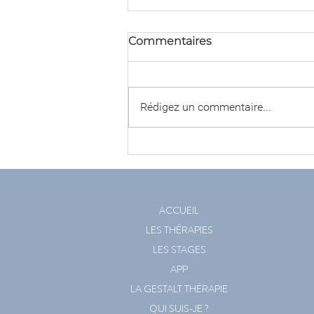
Commentaires
Rédigez un commentaire...
Les 10 bénéfices de
l'Analyse des Pratiques
Professionnelles
ACCUEIL
LES THÉRAPIES
LES STAGES
APP
LA GESTALT THÉRAPIE
QUI SUIS-JE ?