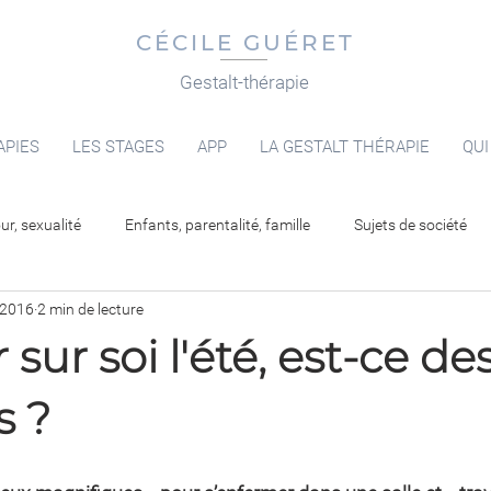
CÉCILE GUÉRET
Gestalt-thérapie
APIES
LES STAGES
APP
LA GESTALT THÉRAPIE
QUI
r, sexualité
Enfants, parentalité, famille
Sujets de société
 2016
2 min de lecture
r sur soi l'été, est-ce de
s ?