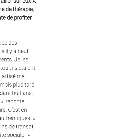
iller sur eux ». 
 de thérapie, 
te de profiter 
ace des 
s il y a neuf 
ents. Je les 
ur, ils étaient 
 attisé ma 
mois plus tard, 
ndant huit ans, 
 », raconte 
rs. C’est en 
authentiques. « 
sins de transat 
é sociale : « 