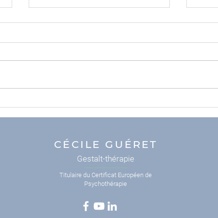
Le télétravail, c'est pas si
« No
facile...
?
CÉCILE GUÉRET
Gestalt-thérapie
Titulaire du Certificat Européen de
Psychothérapie