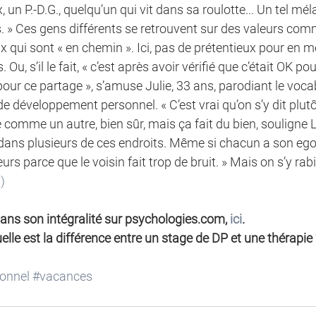
 un P.-D.G., quelqu’un qui vit dans sa roulotte... Un tel mé
s. » Ces gens différents se retrouvent sur des valeurs co
 qui sont « en chemin ». Ici, pas de prétentieux pour en me
u, s’il le fait, « c’est après avoir vérifié que c’était OK pour
pour ce partage », s’amuse Julie, 33 ans, parodiant le voca
e développement personnel. « C’est vrai qu’on s’y dit plutô
comme un autre, bien sûr, mais ça fait du bien, souligne L
 dans plusieurs de ces endroits. Même si chacun a son ego 
s parce que le voisin fait trop de bruit. » Mais on s’y rab
.)
ans son intégralité sur psychologies.com, 
ici
. 
elle est la différence entre un stage de DP et une thérapie 
onnel
#vacances