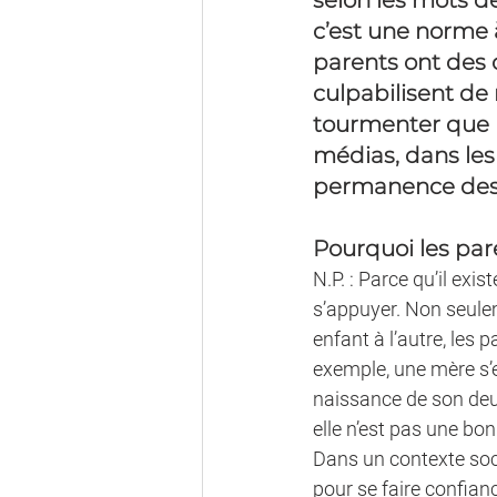
selon les mots d
c’est une norme à
parents ont des c
culpabilisent de 
tourmenter que l
médias, dans les 
permanence des 
Pourquoi les par
N.P. : Parce qu’il exi
s’appuyer. Non seulem
enfant à l’autre, les 
exemple, une mère s’en
naissance de son deux
elle n’est pas une bo
Dans un contexte soci
pour se faire confianc