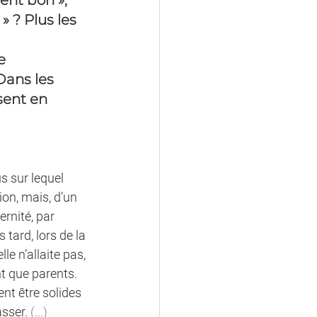
nt bon », 
 ? Plus les 
 
e 
Dans les 
sent en 
s sur lequel 
on, mais, d’un 
rnité, par 
 tard, lors de la 
e n’allaite pas, 
t que parents. 
nt être solides 
sser. 
(...)