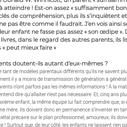
e Donald W. Winnicott, un parent « suffisamme
 atteindre ! Est-on assez « suffisamment bon »
lés de compréhension, plus ils s’inquiètent et
ne pas être comme il faudrait. J’en vois ainsi s
eur enfant ne fasse pas assez « son œdipe ». 
livres, dans le regard des autres parents, ils li
« peut mieux faire »
ents doutent-ils autant d’eux-mêmes ?
ste tant de modèles parentaux différents qu’ils ne savent plu
ent il y a moins de transmission de génération à générati
parents n’ont parfois pas les mêmes informations ! À la mate
tend dire qu’allaiter n’est pas nécessaire. Et, cinq ans plus
ième enfant, la même équipe lui fait comprendre que, si ell
nne mère. Ils doivent donc en permanence s’inventer en tan
étal précaire sur le plan professionnel, amoureux, ils doive
e ! Surtout que, de leur côté, les enfants ne laissent rien pa