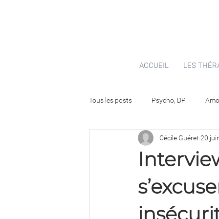
ACCUEIL
LES THÉR
Tous les posts
Psycho, DP
Amou
Cécile Guéret
20 jui
Intervie
s’excuse
insécuri