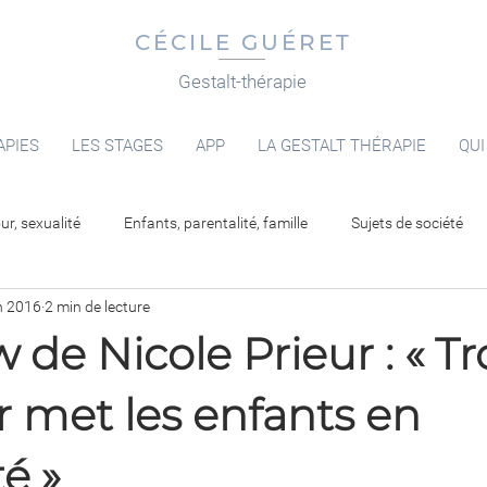
CÉCILE GUÉRET
Gestalt-thérapie
APIES
LES STAGES
APP
LA GESTALT THÉRAPIE
QUI
r, sexualité
Enfants, parentalité, famille
Sujets de société
n 2016
2 min de lecture
w de Nicole Prieur : « T
r met les enfants en
té »