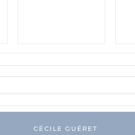
Consulter un psy en
Sout
confinement, comment
grat
ça se passe ?
#co
CÉCILE GUÉRET