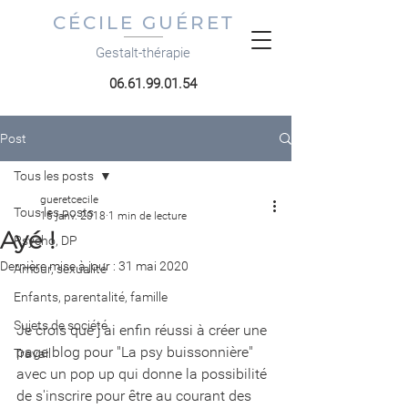
CÉCILE GUÉRET
Gestalt-thérapie
06.61.99.01.54
Post
Tous les posts
gueretcecile
Tous les posts
16 janv. 2018
1 min de lecture
Ayé !
Psycho, DP
Dernière mise à jour :
31 mai 2020
Amour, sexualité
Enfants, parentalité, famille
Sujets de société
Je crois que j'ai enfin réussi à créer une 
page blog pour "La psy buissonnière" 
Travail
avec un pop up qui donne la possibilité 
de s'inscrire pour être au courant des 