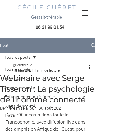
CÉCILE GUÉRET
Gestalt-thérapie
06.61.99.01.54
Post
Tous les posts
gueretcecile
Tous les posts
18 juin 2021
1 min de lecture
Webinaire avec Serge
Psycho, DP
Tisseron : La psychologie
Amour, sexualité
Enfants, parentalité, famille
de l'homme connecté
Sujets de société
Dernière mise à jour :
30 août 2021
Déjà 700 inscrits dans toute la 
Travail
Francophonie, avec diffusion live dans 
des amphis en Afrique de l’Ouest, pour 