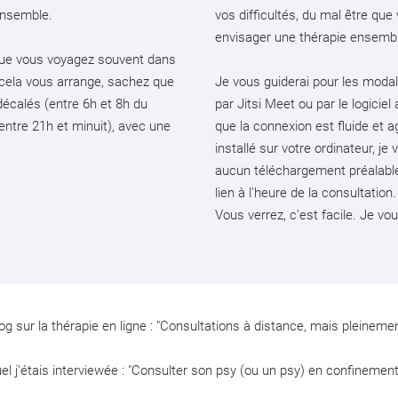
ensemble.
vos difficultés, du mal être q
envisager une thérapie ensemb
, que vous voyagez souvent dans
 cela vous arrange, sachez que
Je vous guiderai pour les modal
décalés (entre 6h et 8h du
par Jitsi Meet ou par le logiciel 
entre 21h et minuit), avec une
que la connexion est fluide et a
installé sur votre ordinateur, j
aucun téléchargement préalable.
lien à l'heure de la consultation.
Vous verrez, c'est facile. Je vou
og sur la thérapie en ligne : "
Consultations à distance, mais pleinem
uel j'étais interviewée :
"Consulter son psy (ou un psy) en confinemen