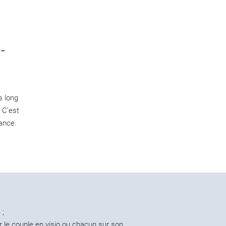
-
s long
. C'est
ance.
 ;
r le couple en visio ou chacun sur son