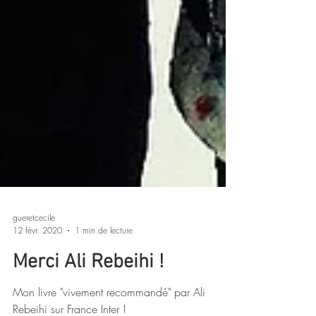
gueretcecile
12 févr. 2020
1 min de lecture
Merci Ali Rebeihi !