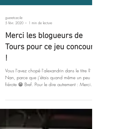
gueretcecile
5 févr. 2020
1 min de lecture
Merci les blogueurs de
Tours pour ce jeu concours
!
Vous l'avez chopé l'alexandrin dans le titre ?
Nan, parce que j'étais quand même un peu
fiérote 😁 Bref. Pour le dire autrement : Merci...