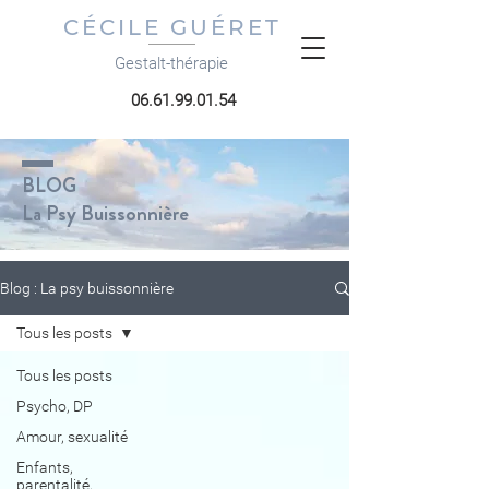
CÉCILE GUÉRET
Gestalt-thérapie
06.61.99.01.54
BLOG
La Psy Buissonnière
Blog : La psy buissonnière
Tous les posts
Tous les posts
Psycho, DP
Amour, sexualité
Enfants,
parentalité,