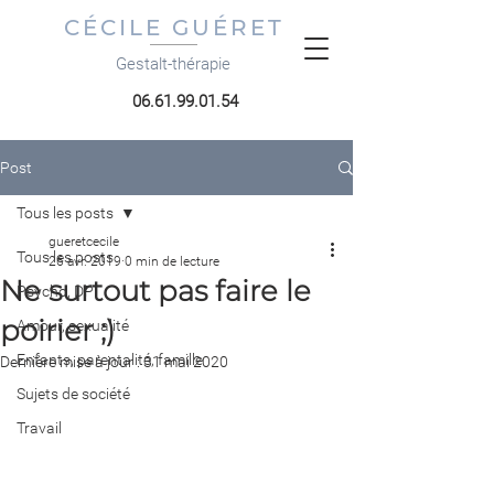
CÉCILE GUÉRET
Gestalt-thérapie
06.61.99.01.54
Post
Tous les posts
gueretcecile
Tous les posts
26 avr. 2019
0 min de lecture
Ne surtout pas faire le
Psycho, DP
poirier ;)
Amour, sexualité
Enfants, parentalité, famille
Dernière mise à jour :
31 mai 2020
Sujets de société
Travail