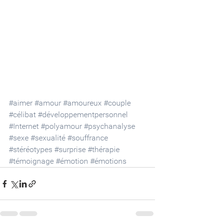
#aimer
#amour
#amoureux
#couple
#célibat
#développementpersonnel
#Internet
#polyamour
#psychanalyse
#sexe
#sexualité
#souffrance
#stéréotypes
#surprise
#thérapie
#témoignage
#émotion
#émotions