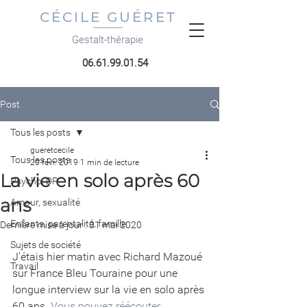
CÉCILE GUÉRET
Gestalt-thérapie
06.61.99.01.54
Post
Tous les posts
gueretcecile
Tous les posts
20 févr. 2019
1 min de lecture
La vie en solo après 60
Psycho, DP
ans
Amour, sexualité
Enfants, parentalité, famille
Dernière mise à jour :
31 mai 2020
Sujets de société
J'étais hier matin avec Richard Mazoué 
Travail
sur France Bleu Touraine pour une 
longue interview sur la vie en solo après 
60 ans. 
Vous pouvez réécouter 