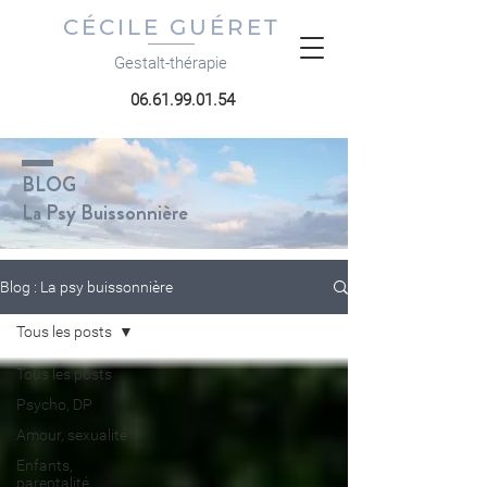
CÉCILE GUÉRET
Gestalt-thérapie
06.61.99.01.54
BLOG
La Psy Buissonnière
Blog : La psy buissonnière
Tous les posts
Tous les posts
Psycho, DP
Amour, sexualité
Enfants,
parentalité,