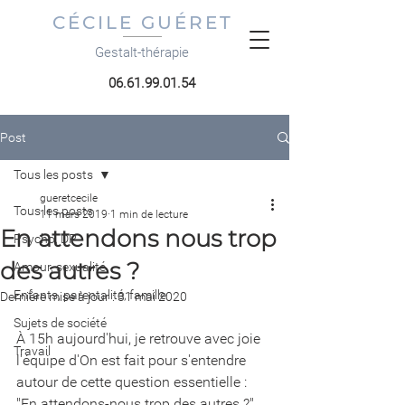
CÉCILE GUÉRET
Gestalt-thérapie
06.61.99.01.54
Post
Tous les posts
gueretcecile
Tous les posts
11 mars 2019
1 min de lecture
En attendons nous trop
Psycho, DP
des autres ?
Amour, sexualité
Enfants, parentalité, famille
Dernière mise à jour :
31 mai 2020
Sujets de société
À 15h aujourd'hui, je retrouve avec joie 
Travail
l'équipe d'On est fait pour s'entendre 
autour de cette question essentielle : 
"En attendons-nous trop des autres ?"