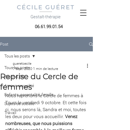
CÉCILE GUÉRET
Gestalt-thérapie
06.61.99.01.54
Post
Tous les posts
gueretcecile
Tous les posts
7 sept. 2020
1 min de lecture
Reprise du Cercle de
Psycho, DP
femmes
Amour, sexualité
Enfants, parentalité, famille
Nous reprenons le Cercle de femmes à 
Tours le vendredi 9 octobre. Et cette fois 
Sujets de société
ci, nous serons là, Sandra et moi, toutes 
Travail
les deux pour vous accueillir. 
Venez 
nombreuses, que nous puissions 