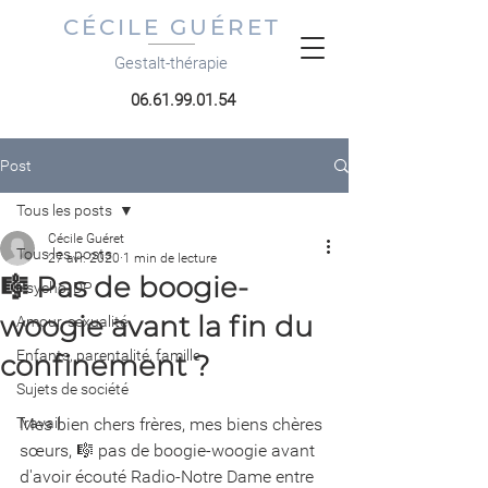
CÉCILE GUÉRET
Gestalt-thérapie
06.61.99.01.54
Post
Tous les posts
Cécile Guéret
Tous les posts
27 avr. 2020
1 min de lecture
🎼 Pas de boogie-
Psycho, DP
woogie avant la fin du
Amour, sexualité
Enfants, parentalité, famille
confinement ?
Sujets de société
Travail
Mes bien chers frères, mes biens chères 
sœurs, 🎼 pas de boogie-woogie avant 
d'avoir écouté Radio-Notre Dame entre 