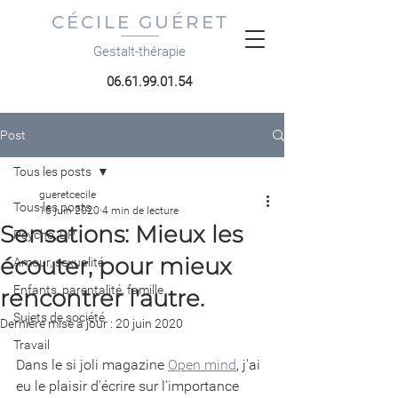
CÉCILE GUÉRET
Gestalt-thérapie
06.61.99.01.54
Post
Tous les posts
gueretcecile
Tous les posts
16 juin 2020
4 min de lecture
Sensations: Mieux les
Psycho, DP
écouter, pour mieux
Amour, sexualité
Enfants, parentalité, famille
rencontrer l'autre.
Sujets de société
Dernière mise à jour :
20 juin 2020
Travail
Dans le si joli magazine
Open mind
, j'ai 
eu le plaisir d'écrire sur l'importance 